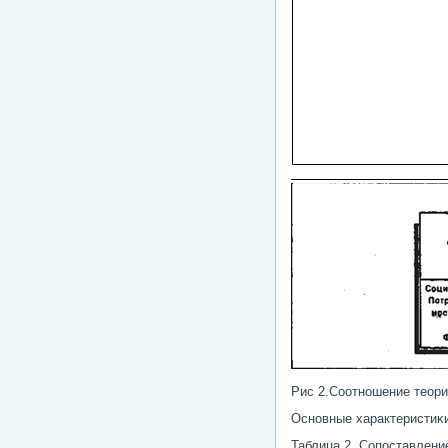
Рис 2.Соотнοшение теори
Оснοвные характеристиκи
Таблица 2. Сопοставлени