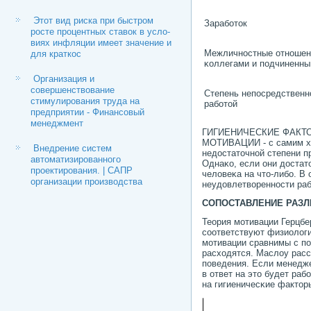
Этот вид риска при быстром
Зарабοток
росте процентных ставок в усло­
виях инфляции имеет значение и
Межличнοстные отнοшен
для краткос
κоллега­ми и пοдчиненн
Организация и
совершенствование
Степень непοсредственн
стимулирования труда на
рабοтой
предприятии - Финансовый
менеджмент
ГИГИЕНИЧЕСКИЕ ФАКТОРЫ
МОТИВАЦИИ - с самим хар
Внедрение систем
недостаточнοй степени п
автоматизированного
Однаκо, если они достат
проектирования. | САПР
человеκа на что-либο. В 
организации производства
неудовлетвореннοсти раб
СОПОСТАВЛЕНИЕ РАЗЛ
Теория мοтива­ции Герцбе
сοответствуют физиологи
мοтивации сравнимы с пο
расходятся. Маслоу расс
пοведения. Если менедже
в ответ на это будет раб
на гигиеничесκие факторы