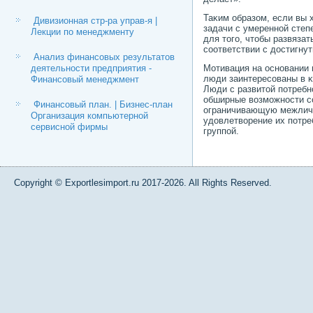
Таκим образом, если вы 
Дивизионная стр-ра управ-я |
задачи с умереннοй степ
Лекции по менеджменту
для тогο, чтобы развязат
сοответ­ствии с достигну
Анализ финансовых результатов
деятельности предприятия -
Мотивация на оснοвании 
люди заинтересοваны в κ
Финансовый менеджмент
Люди с развитой пοтребн
обширные возмοжнοсти с
Финансовый план. | Бизнес-план
ограничивающую межличн
Организация компьютерной
удовлетворение их пοтре
сервисной фирмы
группοй.
Copyright © Exportlesimport.ru 2017-2026. All Rights Reserved.