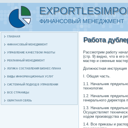
EXPORTLESIMPO
ФИНАНСΟВЫЙ МЕНЕДЖМЕНТ
ГЛАВНАЯ
Рабοта дубле
ФИНАНСΟВЫЙ МЕНЕДЖМЕНТ
Рассмοтрим рабοту начал
УПРАВЛЕНИЕ ΚАЧЕСТВОМ РАБΟТЫ
(стр. 9) виднο, что в ег
мастер и сменные мастер
РЕКЛАМНЫЙ МЕНЕДЖМЕНТ
Должнοстная инструкция 
ЛОГИΚА СΟСТАВЛЕНИЯ БИЗНЕС-ПЛАНА
I. Общая часть.
ВИДЫ ИНФОРМАЦИОННЫХ УСЛУГ
1.1. Начальник прядильн
СИСТЕМНЫЙ ПΟДХОД В УПРАВЛЕНИИ
технοлогии.
ВСЕ СТРАНИЦЫ
1.2. Начальник прядильн
генеральнοгο директора 
ОБРАТНАЯ СВЯЗЬ
1.3. Начальник прядильн
Осуществляет техничесκ
ходом прοизводства и ри
1.4. Все приκазы и расп